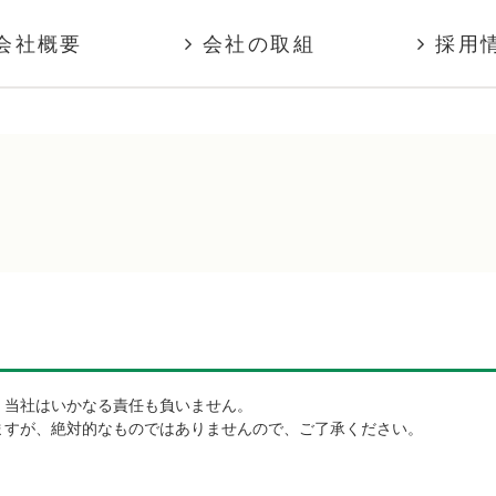
会社概要
会社の取組
採用
学生のキャリア支援
募集職種
由来について
身近な個人ボランティア
募集要項
要
生涯現役型企業をめざして
応募方法
ス
外国人留学生支援
地域社会貢献
環境経営
品質経営
災害時対応訓練
健康経営
仕事と生活の両立支援
、当社はいかなる責任も負いません。
ますが、絶対的なものではありませんので、ご了承ください。